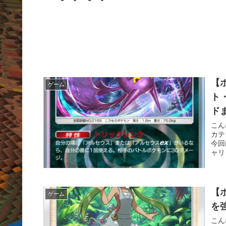
【
ゲーム
ト
ド
こん
カテ
今回
ャリ
【
ゲーム
を
こん