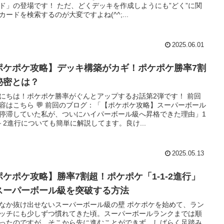
ド」の登場です！ ただ、どくデッキを作成しようにも”どく”に関
カードを検索するのが大変ですよね(^^;...
2025.06.01
ポケポケ攻略】デッキ構築がカギ！ポケポケ勝率7割
秘密とは？
にちは！ポケポケ勝率がぐんとアップするお話第2弾です！ 前回
容はこちら 💬 前回のブログ：「【ポケポケ攻略】スーパーボール
停滞していた私が、ついにハイパーボール級へ昇格できた理由」1
－2進行についても簡単に解説してます。良け...
2025.05.13
ポケポケ攻略】勝率7割超！ポケポケ「1-1-2進行」
スーパーボール級を突破する方法
なか抜け出せないスーパーボール級の壁 ポケポケを始めて、ラン
ッチにも少しずつ慣れてきた頃。スーパーボールランクまでは順
ったのですが、そこから先に進むことができず、しばらく足踏み