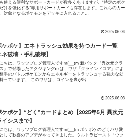
も使える便利なサポートカードが数多くありますが、“特定のポケ
だけを強化する”専用サポートカードも存在します。これらのカー
、対象となるポケモンをデッキに入れること...
2025.06.04
ポケポケ】エネトラッシュ効果を持つカード一覧
エネ破壊・手札破壊】
にちは、ワッツブログ管理人ですm(__)m 新パック『異次元クラ
ス』で登場したアクジキングexは、ワザ「グラインドコア」によ
相手のバトルポケモンからエネルギーをトラッシュする強力な効
持っています。 このワザは、コインを裏が出...
2025.06.03
ポケポケ】“どく”カードまとめ【2025年5月 異次元
ライシスまで】
にちは、ワッツブログ管理人ですm(__)m ポケポケのどくバリ愛
として歓喜のアプデがやってきました。ウルトラビースト「ウツ