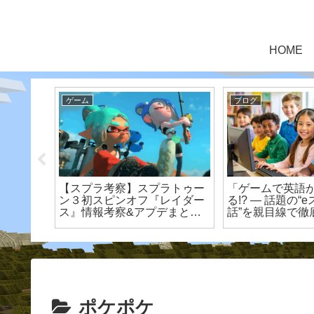
HOME
ゲーム
ブログ
た洞窟も
【スプラ考察】スプラトゥー
「ゲームで英語
をいち早
ン３初スピンオフ『レイダー
る!? ― 話題の
版
ス』情報考察&アプデまと
話”を親目線で徹
め！
ポケポケ