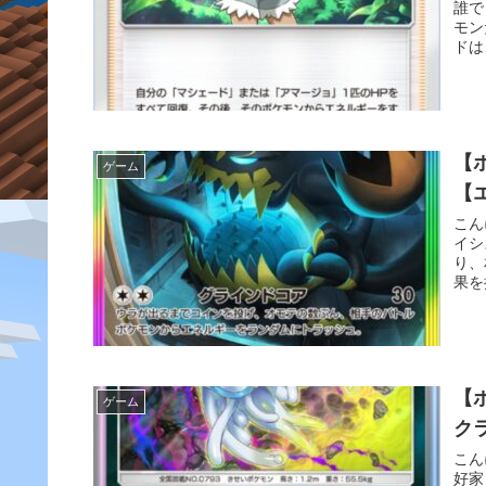
誰で
モン
ドは
【
ゲーム
【
こん
イシ
り、
果を
【
ゲーム
ク
こん
好家