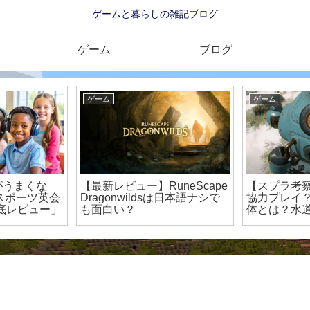
ゲームと暮らしの雑記ブログ
ゲーム
ブログ
ゲーム
ゲーム
がうまくな
【最新レビュー】RuneScape
【スプラ考
“eスポーツ英会
Dragonwildsは日本語ナシで
協力プレイ？
底レビュー」
も面白い？
体とは？水
れた4足ロ