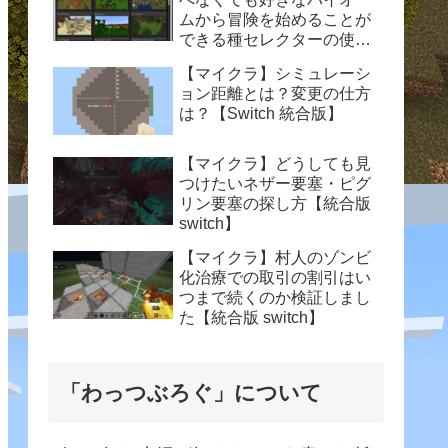
ムから冒険を始めることが
できる種セレクターの使い
方【統合版 switch】
【マイクラ】シミュレーシ
ョン距離とは？変更の仕方
は？【Switch 統合版】
【マイクラ】どうしても見
つけたいネザー要塞・ピグ
リン要塞の探し方【統合版
switch】
【マイクラ】村人のゾンビ
化治療での取引の割引はい
つまで続くのか検証しまし
た【統合版 switch】
「わっつぶろぐ」について