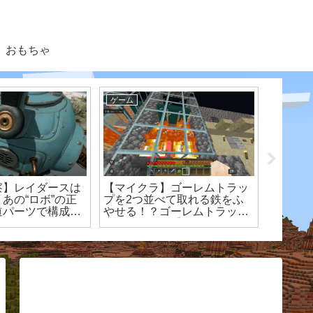
おもちゃ
ゲーム
ゲーム
察】レイダースは
【マイクラ】ゴーレムトラッ
【マイ
あの“ロボ”の正
プを2つ並べて取れる鉄をふ
見つけ
道パーツで構成さ
やせる！？ゴーレムトラップ
switch
ボのに迫る
増設計画！！【Switch 統合版
サバイバル】