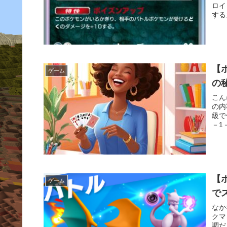
ロイ
する
【
ゲーム
の
こん
の内
級で
－1
【
ゲーム
で
なか
クマ
調だ