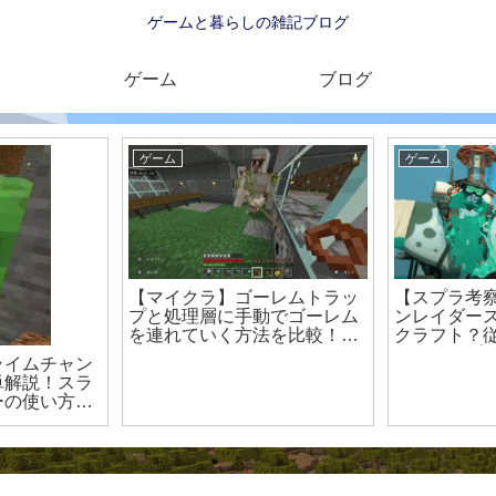
ゲームと暮らしの雑記ブログ
ゲーム
ブログ
ブログ
ゲーム
スプラトゥー
【ソーダストリーム】自家製
【マイクラ
フ『レイダー
レモンスカッシュなら簡単で
ブロッサム
アプデまと
子供も大人もおいしい！！手
版 switch
作りジュースの作り方紹介