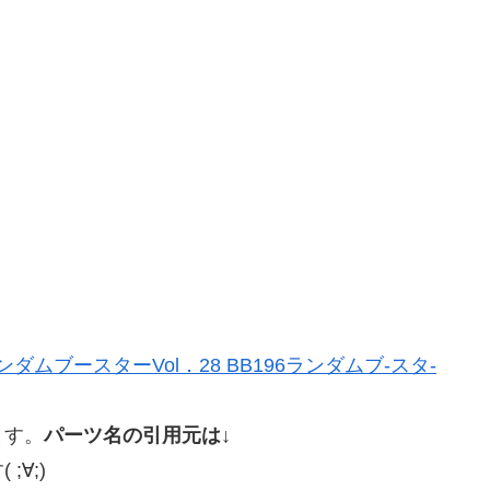
ダムブースターVol．28 BB196ランダムブ-スタ-
ます。
パーツ名の引用元は↓
∀;)