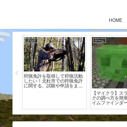
HOME
ゲーム
ゲーム
ュー】ネ
【マイクラ】種セレクターの
【スプラ考察】
｜ゲーム
使い方～Abandoned
ン３初スピンオ
める？
Village(ゾンビ村)を使えば本
ス』情報考察&
当にスポーン地点から近くな
め！
るの？～【統合版 switch】