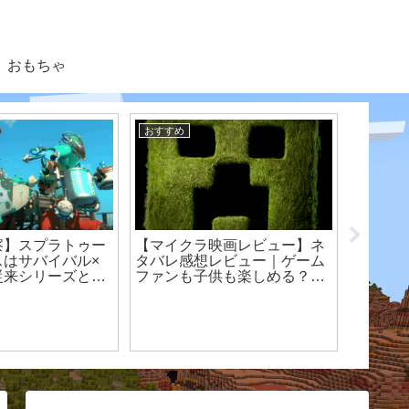
おもちゃ
ゲーム
ブログ
】ミツバチとアイ
【マイクラ】チェストをおし
との関係【統合
ゃれにできる！トラップドア
【202
】
を使ってチェストを隠せる簡
今：世
単な方法【統合版 switch】
ドまと