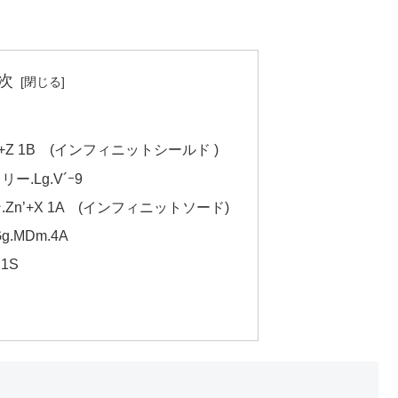
次
+Z 1B (インフィニットシールド )
.Lg.V´ｰ9
n’+X 1A (インフィニットソード)
.MDm.4A
1S