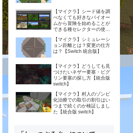
【マイクラ】シード値を調
べなくても好きなバイオー
ムから冒険を始めることが
できる種セレクターの使い
方【統合版 switch】
【マイクラ】シミュレーシ
ョン距離とは？変更の仕方
は？【Switch 統合版】
【マイクラ】どうしても見
つけたいネザー要塞・ピグ
リン要塞の探し方【統合版
switch】
【マイクラ】村人のゾンビ
化治療での取引の割引はい
つまで続くのか検証しまし
た【統合版 switch】