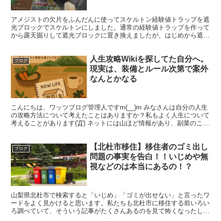
【統合版 switch サバイバル】
アメジストの欠片をふんだんに使ってスケルトン経験値トラップを遮
光ブロックでスケルトンにしました。通常の経験値トラップを作って
から露天掘りして遮光ブロックに置き換えましたが、はじめから遮光
ブロックでつくるか、露天掘りしてから作った方が楽だと思...
人生攻略Wikiを探してた自分へ。
ブログ
現実は、装備とルール次第で案外
なんとかなる
こんにちは、ワッツブログ管理人ですm(__)m みなさんは自分の人生
の攻略方法について考えたことはありますか？私もよく人生について
考えることがあります('Д') ネットには山ほど情報があり、副業のこ
と、節税のこと、補助金、SNSの使い方、A...
【北杜市移住】移住者のゴミ出し
ブログ
問題の事実を告白！！いじめや無
視などのは本当にあるの！？
山梨県北杜市で検索すると「いじめ」「ゴミが出せない」と言ったワ
ードをよく見かけると思います。私たちも北杜市に移住する前いろい
ろ調べていて、そういう記事がたくさんあるのを見て怖くなったしま
いました((((；ﾟДﾟ)))) 北杜市は移住してきて...