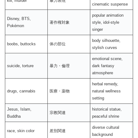
kill, murder
暴力表現
cinematic suspense
popular animation
Disney, BTS,
著作権対象
style, idol-style
Pokémon
singer
body silhouette,
boobs, buttocks
体の部位
stylish curves
emotional scene,
suicide, torture
暴力・倫理
dark fantasy
atmosphere
herbal remedy,
drugs, cannabis
医療・薬物
natural wellness
setting
Jesus, Islam,
historical statue,
宗教関連
Buddha
peaceful shrine
diverse cultural
race, skin color
差別関連
background