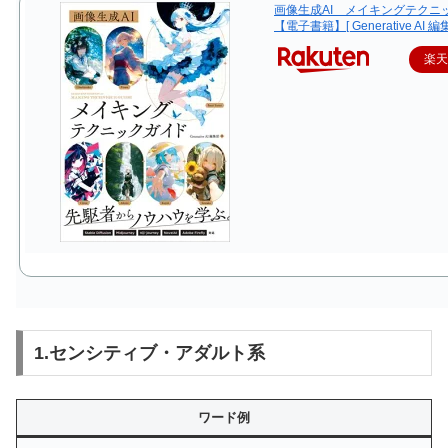
画像生成AI メイキングテクニ
【電子書籍】[ Generative AI 編
楽
1.センシティブ・アダルト系
ワード例