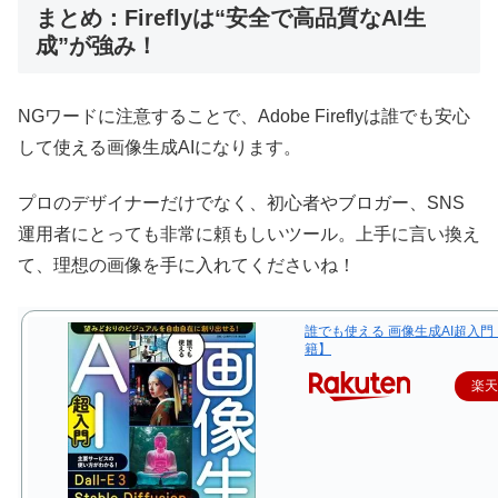
まとめ：Fireflyは“安全で高品質なAI生
成”が強み！
NGワードに注意することで、Adobe Fireflyは誰でも安心
して使える画像生成AIになります。
プロのデザイナーだけでなく、初心者やブロガー、SNS
運用者にとっても非常に頼もしいツール。上手に言い換え
て、理想の画像を手に入れてくださいね！
誰でも使える 画像生成AI超入
籍】
楽