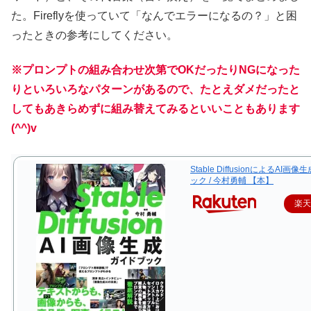
た。Fireflyを使っていて「なんでエラーになるの？」と困
ったときの参考にしてください。
※プロンプトの組み合わせ次第でOKだったりNGになった
りといろいろなパターンがあるので、たとえダメだったと
してもあきらめずに組み替えてみるといいこともあります
(^^)v
Stable DiffusionによるAI画
ック / 今村勇輔 【本】
楽