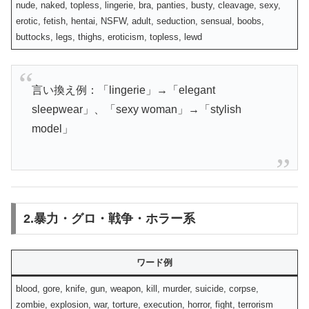
nude, naked, topless, lingerie, bra, panties, busty, cleavage, sexy,
erotic, fetish, hentai, NSFW, adult, seduction, sensual, boobs,
buttocks, legs, thighs, eroticism, topless, lewd
言い換え例：「lingerie」→「elegant
sleepwear」、「sexy woman」→「stylish
model」
2.暴力・グロ・戦争・ホラー系
ワード例
blood, gore, knife, gun, weapon, kill, murder, suicide, corpse,
zombie, explosion, war, torture, execution, horror, fight, terrorism