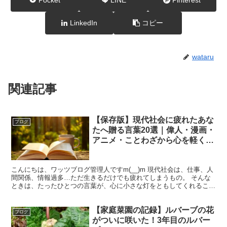
LinkedIn
コピー
wataru
関連記事
【保存版】現代社会に疲れたあな
ブログ
たへ贈る言葉20選｜偉人・漫画・
アニメ・ことわざから心を軽くす
るフレーズ
こんにちは、ワッツブログ管理人ですm(__)m 現代社会は、仕事、人
間関係、情報過多…ただ生きるだけでも疲れてしまうもの。 そんな
ときは、たったひとつの言葉が、心に小さな灯をともしてくれること
があります。 この記事では、偉人の名言・ことわざ...
【家庭菜園の記録】ルバーブの花
ブログ
がついに咲いた！3年目のルバー