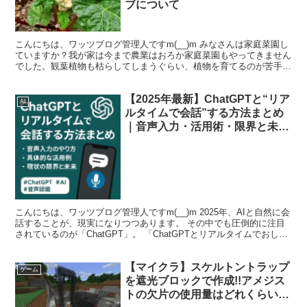
ブについて
こんにちは、ワッツブログ管理人ですm(__)m みなさんは家庭菜園し
ていますか？我が家は今まで農業はおろか家庭菜園もやってきません
でした。観葉植物も枯らしてしまうぐらい、植物を育てるのが苦手で
す(´・ω・) そんな我が家で言い方は良くないで...
【2025年最新】ChatGPTと“リア
AI
ルタイムで会話”する方法まとめ
｜音声入力・活用術・限界と未来
展望も解説
こんにちは、ワッツブログ管理人ですm(__)m 2025年、AIと自然に会
話することが、現実になりつつあります。 その中でも圧倒的に注目
されているのが「ChatGPT」。 「ChatGPTとリアルタイムでおしゃ
べりしたい！けど、どうやればい...
【マイクラ】スケルトントラップ
ゲーム
を遮光ブロックで作成!!アメジス
トの欠片の使用量はどれくらい？