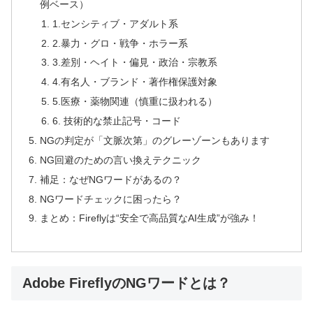
例ベース）
1.センシティブ・アダルト系
2.暴力・グロ・戦争・ホラー系
3.差別・ヘイト・偏見・政治・宗教系
4.有名人・ブランド・著作権保護対象
5.医療・薬物関連（慎重に扱われる）
6. 技術的な禁止記号・コード
NGの判定が「文脈次第」のグレーゾーンもあります
NG回避のための言い換えテクニック
補足：なぜNGワードがあるの？
NGワードチェックに困ったら？
まとめ：Fireflyは“安全で高品質なAI生成”が強み！
Adobe FireflyのNGワードとは？