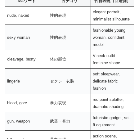
NGワード
カテゴリ
代替表現（回避例）
elegant portrait,
nude, naked
性的表現
minimalist silhouette
fashionable young
sexy woman
性的表現
woman, confident
model
V-neck outfit,
cleavage, busty
体の部位
feminine shape
soft sleepwear,
lingerie
セクシー衣装
delicate fabric
fashion
red paint splatter,
blood, gore
暴力表現
dramatic shading
futuristic gadget, sci-
gun, weapon
武器・暴力
fi equipment
action scene,