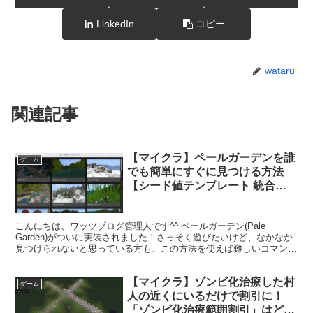
LinkedIn
コピー
wataru
関連記事
【マイクラ】ペールガーデンを誰
ゲーム
でも簡単にすぐに見つける方法
【シード値テンプレート 統合版
2025】
こんにちは、ワッツブログ管理人です^^ ペールガーデン(Pale
Garden)がついに実装されました！さっそく遊びたいけど、なかなか
見つけられないと思っている方も、この方法を使えば難しいコマンド
やサイトを利用しなくても一発で見つける方法が...
【マイクラ】ゾンビ化治療した村
ゲーム
人の近くにいるだけで割引に！
「ゾンビ化治療範囲割引」はどの