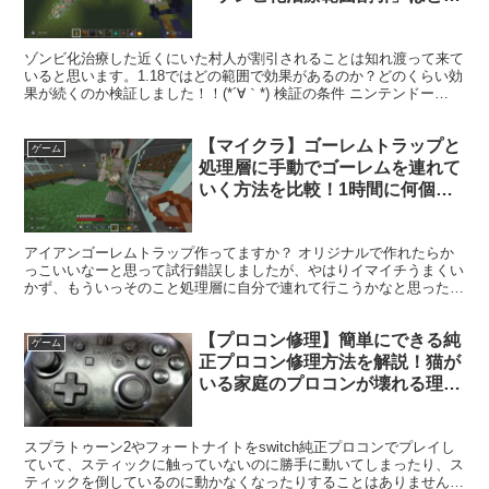
くらいの範囲と効果があるのか検
証しました！【統合版 switch】
ゾンビ化治療した近くにいた村人が割引されることは知れ渡って来て
いると思います。1.18ではどの範囲で効果があるのか？どのくらい効
果が続くのか検証しました！！(*´∀｀*) 検証の条件 ニンテンドー
Switch マインクラフト統合版1.18 ...
【マイクラ】ゴーレムトラップと
ゲーム
処理層に手動でゴーレムを連れて
いく方法を比較！1時間に何個鉄
が取れるか検証！さらに湧き条件
や湧かない原因についても【スイ
アイアンゴーレムトラップ作ってますか？ オリジナルで作れたらか
ッチ 統合版】
っこいいなーと思って試行錯誤しましたが、やはりイマイチうまくい
かず、もういっそのこと処理層に自分で連れて行こうかなと思ったの
が今回の検証です。個人的なものなので参考程度にお読みく...
【プロコン修理】簡単にできる純
ゲーム
正プロコン修理方法を解説！猫が
いる家庭のプロコンが壊れる理由
が判明！？
スプラトゥーン2やフォートナイトをswitch純正プロコンでプレイし
ていて、スティックに触っていないのに勝手に動いてしまったり、ス
ティックを倒しているのに動かなくなったりすることはありません