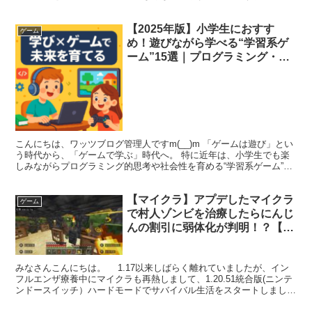
か？ 我が家のプロコンも同じようにスティックが動作...
【2025年版】小学生におすす
ゲーム
め！遊びながら学べる“学習系ゲ
ーム”15選｜プログラミング・経
済・社会性まで育つ
こんにちは、ワッツブログ管理人ですm(__)m 「ゲームは遊び」とい
う時代から、「ゲームで学ぶ」時代へ。 特に近年は、小学生でも楽
しみながらプログラミング的思考や社会性を育める“学習系ゲーム”が
注目を集めています。 この記事では、遊びながら...
【マイクラ】アプデしたマイクラ
ゲーム
で村人ゾンビを治療したらにんじ
んの割引に弱体化が判明！？【統
合版 switch】
みなさんこんにちは。 1.17以来しばらく離れていましたが、イン
フルエンザ療養中にマイクラも再熱しまして、1.20.51統合版(ニンテ
ンドースイッチ）ハードモードでサバイバル生活をスタートしまし
た。そこで、Minecraft(マインクラフ...