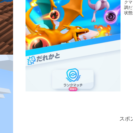
クマ
調だ
状態
スポ