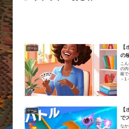
【
ゲーム
の
こん
の内
級で
－1
【
ゲーム
で
なか