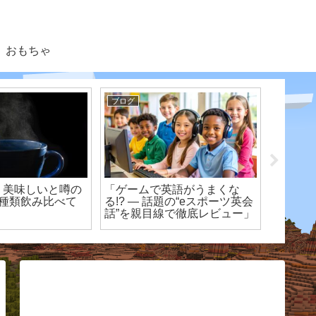
おもちゃ
ブログ
おさるの
】美味しいと噂の
「ゲームで英語がうまくな
【アニ
3種類飲み比べて
る!? ― 話題の“eスポーツ英会
ワイズ
話”を親目線で徹底レビュー」
どもの
過程を