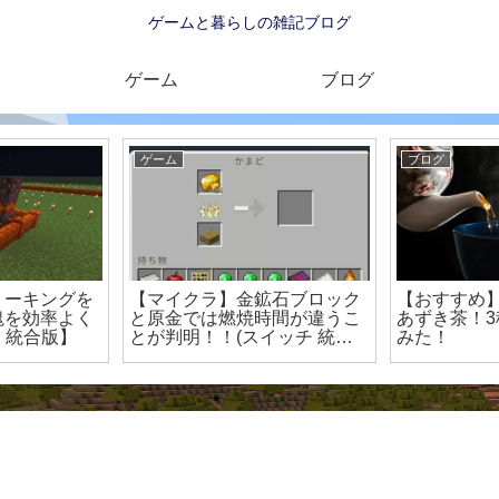
ゲームと暮らしの雑記ブログ
ゲーム
ブログ
ゲーム
ブログ
リーキングを
【マイクラ】金鉱石ブロック
【おすすめ
塊を効率よく
と原金では燃焼時間が違うこ
あずき茶！
h 統合版】
とが判明！！(スイッチ 統合
みた！
版)