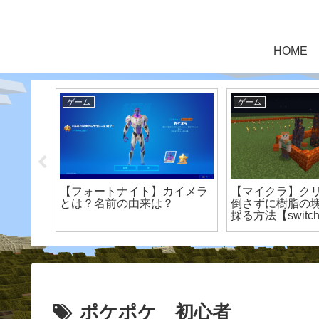
HOME
ゲーム
ゲーム
た洞窟も
【フォートナイト】カイメラ
【マイクラ】ク
をいち早
とは？名前の由来は？
倒さずに樹脂の
版
採る方法【switc
ポケポケ 初心者