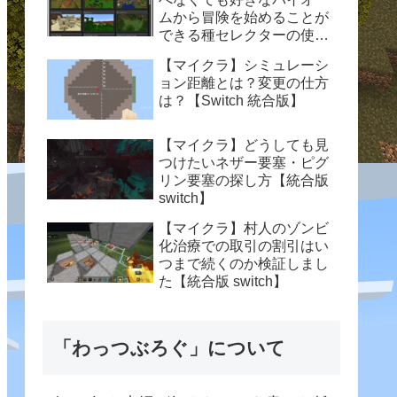
ムから冒険を始めることが
できる種セレクターの使い
方【統合版 switch】
【マイクラ】シミュレーシ
ョン距離とは？変更の仕方
は？【Switch 統合版】
【マイクラ】どうしても見
つけたいネザー要塞・ピグ
リン要塞の探し方【統合版
switch】
【マイクラ】村人のゾンビ
化治療での取引の割引はい
つまで続くのか検証しまし
た【統合版 switch】
「わっつぶろぐ」について