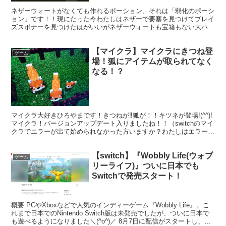
ネザーウォートがなくても作れるポーション、それは「弱化のポーシ
ョン」です！！現にたった今わたしはネザーで要塞を見つけてブレイ
ズスポナーを見つけたはがいいがネザーウォートも宝箱もない大ハズ
レ要塞を引いてしまったのであります。（こんなに大ハズレ...
【マイクラ】マイクラにきつね登
ゲーム
場！狐にアイテムが取られてなく
なる！？
マイクラ大好きひろやまです！きつねが‼狐が！！キツネが登場!(^^)!
マイクラ！バージョンアップデート入りましたね！！（switchのマイ
クラでエラーが出て始められなかった方いますか？わたしはエラーが
出て始められないワールドがありました。ま...
【switch】『Wobbly Life(ウォブ
ゲーム
リーライフ)』ついに日本でも
Switchで発売スタート！
概要 PCやXboxなどで人気のインディーゲーム『Wobbly Life』。こ
れまで日本でのNintendo Switch版は未発売でしたが、ついに日本で
も遊べるようになりました＼(^o^)／ 8月7日に配信がスタートし、日