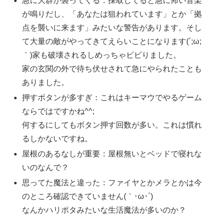
急に大群が襲ってくる：採取してると急に怖い音楽
が鳴りだし、「あなたは狙われています」とか「拠
点を襲いに来ます」みたいな警告があります。そし
て大量の敵がやってきてえらいことになります(´;ω;
｀)家も破壊されるしめっちゃビビりました。
家の玄関の外で待ち伏せされて急にやられたことも
ありました。
押すボタンが多すぎ：これはキーマウでやるゲーム
ならではですかね^^;
何するにしてもボタン押す回数が多い。これは慣れ
るしかないですね。
屋根のあるなしが重要：屋根無いとベッドで寝れな
いのなんで？
思ってた魔法と違った：ファイヤとかメラとかは今
のところ確認できていません(｀･ω･´)ゞ
なんかハリポタみたいな生活魔法が多いのか？