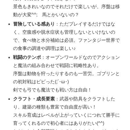
景色もきれいなのでそれだけで楽しいが、序盤は移
動が大変^^; 馬とかいないの？
冒険している感あり
：ただプレイするだけではな
く、空腹感や脱水症状も管理しないといけないの
で、食べ物と水分補給は必須。ファンタジー世界で
の食事の調達や調理は楽しい♪
戦闘のテンポ
：オープンワールドなのでアクション
と魔法の組み合わせで戦闘に戦略性あり。
序盤は動物を狩ったりするのも一苦労。ゴブリンと
の初対戦はビビった(;´･ω･)
剣でも弓でも魔法でも戦い方は自由！
クラフト・成長要素
：武器や防具をクラフトした
り、建築の種類も豊富で自由度が高い！
スキル育成はレベルが上がっていくにつれて勝手に
育ってくれるので初心者にはありがたい(^^)