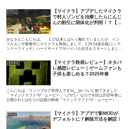
本でもパッケージ...
【マイクラ】アプデしたマイクラ
ゲーム
で村人ゾンビを治療したらにんじ
んの割引に弱体化が判明！？【統
合版 switch】
みなさんこんにちは。 1.17以来しばらく離れていましたが、イン
フルエンザ療養中にマイクラも再熱しまして、1.20.51統合版(ニンテ
ンドースイッチ）ハードモードでサバイバル生活をスタートしまし
た。そこで、Minecraft(マインクラフ...
【マイクラ映画レビュー】ネタバ
おすすめ
レ感想レビュー｜ゲームファンも
子供も楽しめる？2025年春
こんにちは、ワッツブログ管理人ですm(__)m ついに観てきました
「マインクラフト/ザ・ムービー」＼(^o^)／ なので今回は2025年春に
公開されたばかりの話題の映画『マインクラフト/ザ・ムービー）』
を実際に映画館で観てきた感想をお届けし...
【マイクラ】アプデで影MODが
ゲーム
デフォルトに？解除方法を解説！