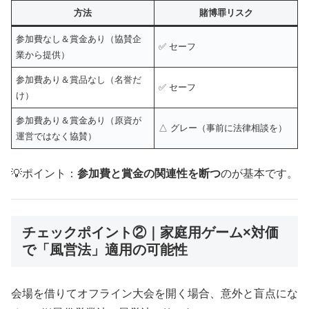
方法
賭博罪リスク
参加費なし＆賞金あり（協賛企
✅ セーフ
業から提供）
参加費あり＆賞品なし（名誉だ
✅ セーフ
け）
参加費あり＆賞金あり（原資が
△ グレー（事前に法律相談を）
運営ではなく協賛）
💡ポイント：
参加費と賞金の関連性を断つ
のが基本です。
チェックポイント②｜家庭用ゲーム×対価
で「風営法」適用の可能性
会場を借りてオフライン大会を開く場合、意外と盲点にな