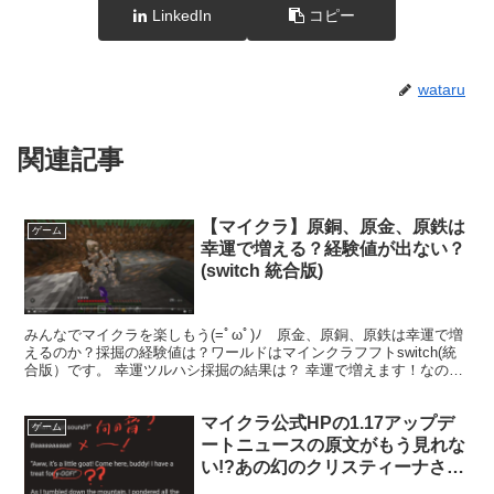
LinkedIn
コピー
wataru
関連記事
【マイクラ】原銅、原金、原鉄は
ゲーム
幸運で増える？経験値が出ない？
(switch 統合版)
みんなでマイクラを楽しもう(=ﾟωﾟ)ﾉ 原金、原銅、原鉄は幸運で増
えるのか？採掘の経験値は？ワールドはマインクラフフトswitch(統
合版）です。 幸運ツルハシ採掘の結果は？ 幸運で増えます！なので
どんどん幸運で掘ろう！鉄鉱石、銅鉱石、金...
マイクラ公式HPの1.17アップデ
ゲーム
ートニュースの原文がもう見れな
い!?あの幻のクリスティーナさん
の記事とマイクラジャパンの翻訳