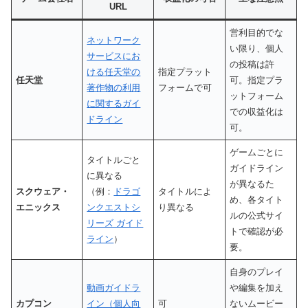
URL
営利目的でな
ネットワーク
い限り、個人
サービスにお
の投稿は許
ける任天堂の
指定プラット
任天堂
可。指定プラ
著作物の利用
フォームで可
ットフォーム
に関するガイ
での収益化は
ドライン
可。
ゲームごとに
タイトルごと
ガイドライン
に異なる
が異なるた
スクウェア・
（例：
ドラゴ
タイトルによ
め、各タイト
エニックス
ンクエストシ
り異なる
ルの公式サイ
リーズ ガイド
トで確認が必
ライン
）
要。
自身のプレイ
動画ガイドラ
や編集を加え
カプコン
イン（個人向
可
ないムービー