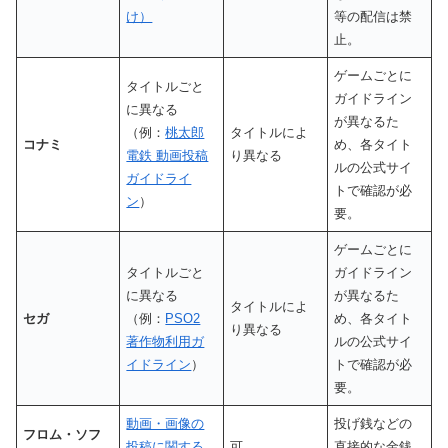
け）
等の配信は禁
止。
ゲームごとに
タイトルごと
ガイドライン
に異なる
が異なるた
（例：
桃太郎
タイトルによ
コナミ
め、各タイト
電鉄 動画投稿
り異なる
ルの公式サイ
ガイドライ
トで確認が必
ン
）
要。
ゲームごとに
タイトルごと
ガイドライン
に異なる
が異なるた
タイトルによ
セガ
（例：
PSO2
め、各タイト
り異なる
著作物利用ガ
ルの公式サイ
イドライン
）
トで確認が必
要。
動画・画像の
投げ銭などの
フロム・ソフ
投稿に関する
可
直接的な金銭