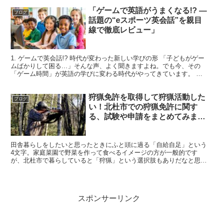
「ゲームで英語がうまくなる!? ―
ブログ
話題の“eスポーツ英会話”を親目
線で徹底レビュー」
1. ゲームで英会話!? 時代が変わった新しい学びの形 「子どもがゲー
ムばかりして困る…」そんな声、よく聞きますよね。でも今、その
「ゲーム時間」が英語の学びに変わる時代がやってきています。 そ
の名も——「eスポーツ英会話」！ マインクラフト...
狩猟免許を取得して狩猟活動した
ブログ
い！北杜市での狩猟免許に関す
る、試験や申請をまとめてみまし
た！
田舎暮らしをしたいと思ったときにふと頭に過る「自給自足」という
4文字。家庭菜園で野菜を作って食べるイメージの方が一般的です
が、北杜市で暮らしていると「狩猟」という選択肢もありだなと思え
てきます。 今まで狩猟というものに全く触れずに生きてきた...
スポンサーリンク