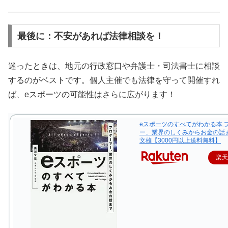
最後に：不安があれば法律相談を！
迷ったときは、地元の行政窓口や弁護士・司法書士に相談
するのがベストです。個人主催でも法律を守って開催すれ
ば、eスポーツの可能性はさらに広がります！
eスポーツのすべてがわかる本 
ー、業界のしくみからお金の話
文雄【3000円以上送料無料】
楽