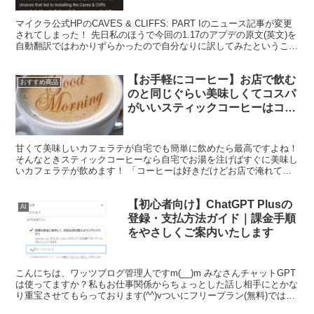
を載せてみんなで英語の勉強！
マイクラ公式HPのCAVES & CLIFFS: PART Iのニュース記事が変更
されてしまった！ 先日私のほうで今回の1.17のアプデの原文(英文)を
自動翻訳ではわかりずらかったので自分なりに訳してみたということ
で記事をあげたのですが、な...
【お手軽にコーヒー】お店で飲む
おすすめ商品
のと同じぐらい美味しくてコスパ
がいいスティックコーヒーはコ
レ!!
甘くて美味しいカフェラテが自宅でも簡単に飲めたら最高ですよね！
そんなときスティックコーヒーなら自宅でお湯を注げばすぐに美味し
いカフェラテが飲めます！ 「コーヒーは好きだけどお店で淹れても
らった方が美味しい」「自宅で豆から挽いたり、ドリップ...
【初心者向け】ChatGPT Plusの
AI
登録・支払方法ガイド｜課金手順
をやさしくご案内いたします
こんにちは、ワッツブログ管理人ですm(__)m みなさんチャットGPT
は使ってますか？私もお仕事関係からちょっとした話し相手にとかな
り重宝させてもらっております(^^)vついにフリープラン(無料)では物
足りなくなってしまったので、この度有料...