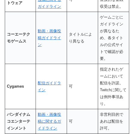
トウェア
ガイドライン
収受は禁止。
ゲームごとに
ガイドライン
動画・画像投
が異なるた
コーエーテク
タイトルによ
稿ガイドライ
め、各タイト
モゲームス
り異なる
ン
ルの公式サイ
トで確認が必
要。
指定されたゲ
ームにおいて
配信ガイドラ
配信を許諾。
Cygames
可
イン
Twitchに関して
は例外事項あ
り。
バンダイナム
動画・画像投
非営利目的で
コエンターテ
稿に関するガ
可
あれば配信を
インメント
イドライン
許可。