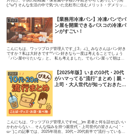
片付け、子供の幼稚園・保育園や学校の手続きやらであっという間
(;^ω^) そんな生活の中で気づいた北杜市に住むメリット・デメリット
をまとめてみました！ぜひ参考にしてみてくださいm...
【業務用冷凍パン】冷凍パンでパ
ブログ
ン屋を開業できるパスコの冷凍パ
ンがすごい！
こんにちは、ワッツブログ管理人です_(:3」∠)_ みなさんはパン好き
ですか？私は大好きです^^パン好きなら一度は考えることでしょう
「パン屋やりたいな」と。 私も考えました。でもパン屋って朝は早
いし、設備にお金はかかるし。そうやってあきら...
【2025年版】いまの10代・20代
ブログ
がハマってる“流行”まとめ｜親・
上司・大人世代が知っておきたい
若者トレンド辞典
こんにちは、ワッツブログ管理人ですm(__)m 若者と何を話せばいい
かわからない… そんな悩みを持つ親世代・上司世代の皆さんへ(｀･
ω･´)この記事では、2025年現在、10代～20代前半で“流行っているこ