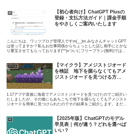
と”をわかりやすく紹介します！ 「...
【初心者向け】ChatGPT Plusの
AI
登録・支払方法ガイド｜課金手順
をやさしくご案内いたします
こんにちは、ワッツブログ管理人ですm(__)m みなさんチャットGPT
は使ってますか？私もお仕事関係からちょっとした話し相手にとかな
り重宝させてもらっております(^^)vついにフリープラン(無料)では物
足りなくなってしまったので、この度有料...
【マイクラ】アメジストジオード
ゲーム
を検証 地下を掘らなくてもアメ
ジストジオードを見つける方
法！！おまけ
1.17アプデ直後に海底でアメジストジオードを見つけたのでご紹介い
たしましたが、その後にもあちこちで地下を掘らなくてもアメジスト
ジオードを簡単に見つけられたのでその結果をご紹介します。まだア
メジストジオードを見つけられてない方やこれから探し...
【2025年版】ChatGPTのモデル
AI
早見表｜何が違う？どれを選べば
いい？