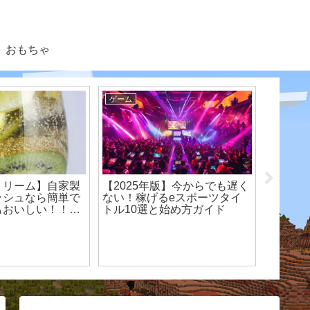
おもちゃ
ゲーム
ゲーム
トリーム】自家製
【2025年版】今からでも遅く
【ポケ
ッシュなら簡単で
ない！稼げるeスポーツタイ
ード特
もおいしい！！手
トル10選と始め方ガイド
化する“
スの作り方紹介
こなせ