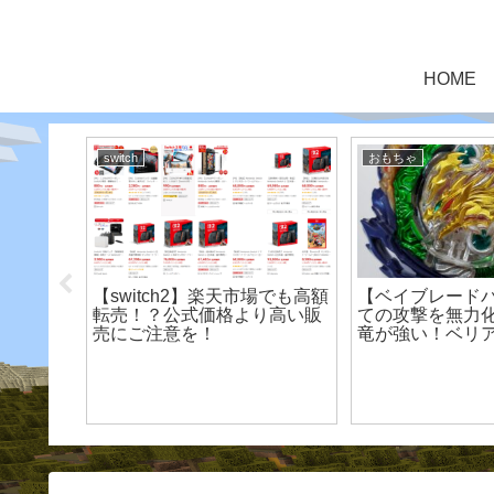
HOME
switch
おもちゃ
 発売初日
【switch2】楽天市場でも高額
【ベイブレード
カリで
転売！？公式価格より高い販
ての攻撃を無力
確認
売にご注意を！
竜が強い！ベリ
きる進化ギアも
お得!!【初心者 
ー】