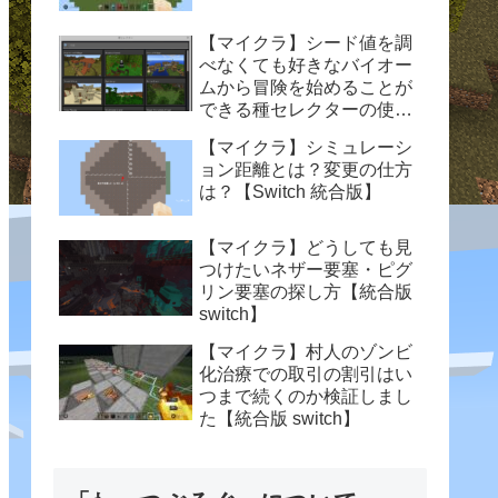
【マイクラ】シード値を調
べなくても好きなバイオー
ムから冒険を始めることが
できる種セレクターの使い
方【統合版 switch】
【マイクラ】シミュレーシ
ョン距離とは？変更の仕方
は？【Switch 統合版】
【マイクラ】どうしても見
つけたいネザー要塞・ピグ
リン要塞の探し方【統合版
switch】
【マイクラ】村人のゾンビ
化治療での取引の割引はい
つまで続くのか検証しまし
た【統合版 switch】