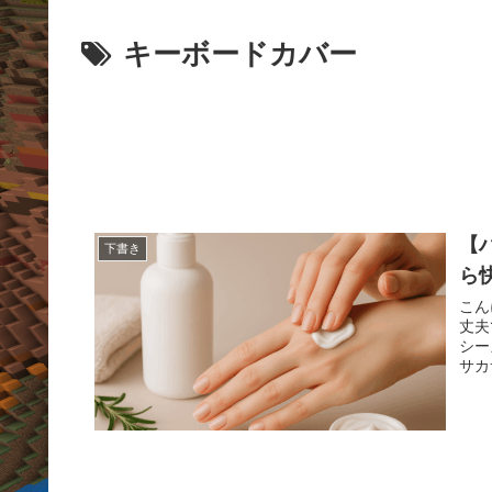
キーボードカバー
【
下書き
ら
こん
丈夫
シー
サカ