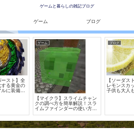
ゲームと暮らしの雑記ブログ
ゲーム
ブログ
ゲーム
ブログ
バースト】全
【ソーダス
化する黄金の
レモンスカ
アルに装備で
子供も大人
付属していて
作りジュー
【マイクラ】スライムチャン
対戦 レビュ
クの調べ方を簡単解説！スラ
イムファインダーの使い方
【スイッチ 統合版】