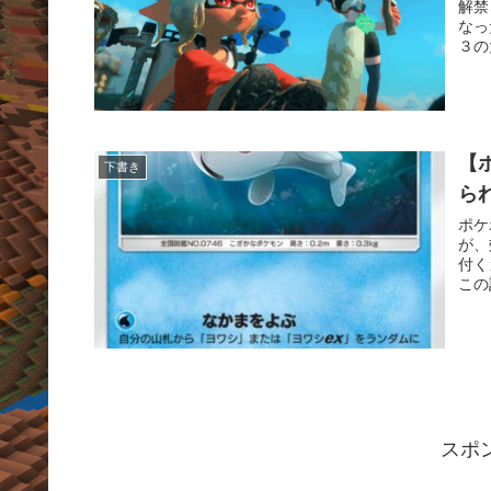
解禁
なっ
３の
【
下書き
ら
ポケ
が、
付く
この
スポ