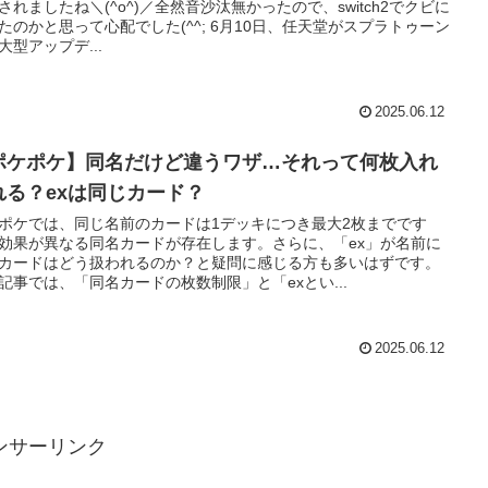
されましたね＼(^o^)／全然音沙汰無かったので、switch2でクビに
たのかと思って心配でした(^^; 6月10日、任天堂がスプラトゥーン
大型アップデ...
2025.06.12
ポケポケ】同名だけど違うワザ…それって何枚入れ
れる？exは同じカード？
ポケでは、同じ名前のカードは1デッキにつき最大2枚までです
効果が異なる同名カードが存在します。さらに、「ex」が名前に
カードはどう扱われるのか？と疑問に感じる方も多いはずです。
記事では、「同名カードの枚数制限」と「exとい...
2025.06.12
ンサーリンク