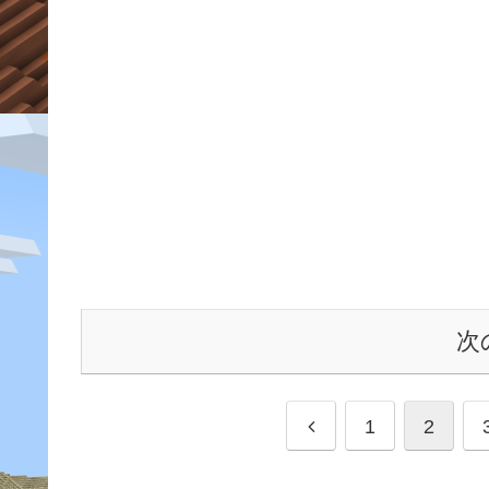
次
前
1
2
へ