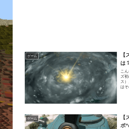
【
ゲーム
は
こん
ズ初
ス）
はそ
【
ゲーム
ボ