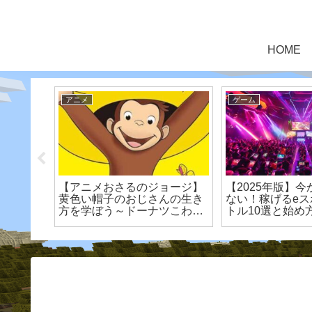
HOME
アニメ
ゲーム
スト】ジ
【アニメおさるのジョージ】
【2025年版】
き飛ば
黄色い帽子のおじさんの生き
ない！稼げるe
ターでき
方を学ぼう～ドーナツこわい
トル10選と始め
者 対戦
編～