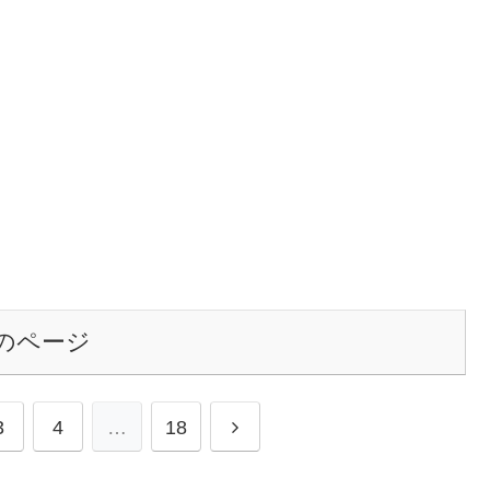
のページ
次
3
4
…
18
へ