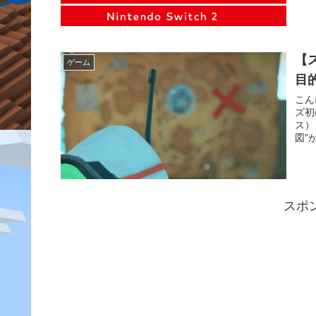
【
ゲーム
目
こん
ズ初
ス）
図”
スポ