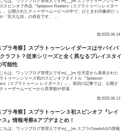
にちは、ワッツブログ管理人ですm(__)m スプラトゥーンシリー
のスピンオフ作品『Splatoon Raiders（スプラトゥーンレイダー
』。公開されたティーザームービーの中で、ひときわ印象的だっ
が「巨大な目」の存在です。 ...
2025.06.14
スプラ考察】スプラトゥーンレイダースはサバイバ
×クラフト？従来シリーズと全く異なるプレイスタイ
の可能性
にちは、ワッツブログ管理人ですm(__)m 任天堂から発表された
ラトゥーンシリーズ初のスピンオフタイトル『Splatoon
iders（スプラトゥーン レイダース）』。前回の記事では、公開さ
ティーザームービーから世界観や登場...
2025.06.13
スプラ考察】スプラトゥーン３初スピンオフ『レイ
ース』情報考察&アプデまとめ！
にちは、ワッツブログ管理人ですm(__)m スプラのswitch2の情報