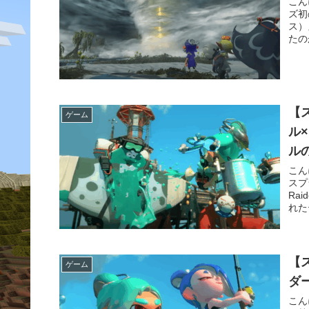
こん
ズ初
ス）
たの
【
ゲーム
ル
ル
こん
スプ
Ra
れた
【
ゲーム
ダ
こん