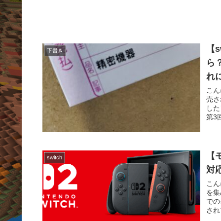
【s
下書き
ら
れ
こん
売さ
した
第3
【モ
switch
対
こん
を集
での
され