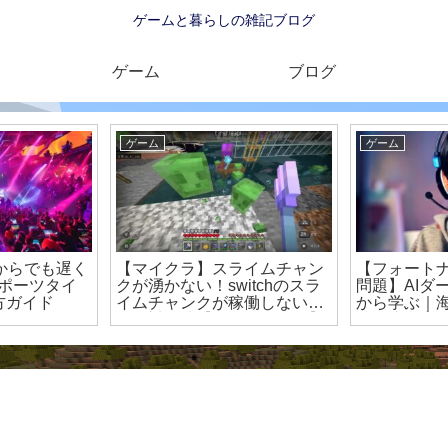
ゲームと暮らしの雑記ブログ
ゲーム
ブログ
ゲーム
ゲーム
今からでも遅く
【マイクラ】スライムチャン
【フォート
スポーツタイ
クが湧かない！switchのスラ
問題】AIダ
方ガイド
イムチャンクが稼働しないと
から学ぶ｜
きの対処法【統合版 switch】
味と注意点