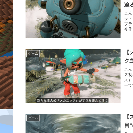
迫
こん
ラト
プラ
今作
【
ゲーム
ク
こん
ズ初
ス）
ーで
【
ゲーム
目