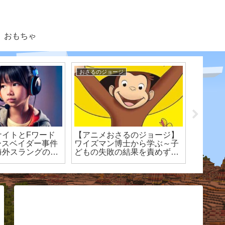
おもちゃ
おさるのジョージ
ゲーム
ナイトとFワード
【アニメおさるのジョージ】
【フォ
ースベイダー事件
ワイズマン博士から学ぶ～子
とは？
海外スラングの意
どもの失敗の結果を責めずに
まとめ
過程を褒める～