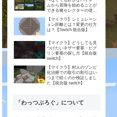
ムから冒険を始めることが
できる種セレクターの使い
方【統合版 switch】
【マイクラ】シミュレーシ
ョン距離とは？変更の仕方
は？【Switch 統合版】
【マイクラ】どうしても見
つけたいネザー要塞・ピグ
リン要塞の探し方【統合版
switch】
【マイクラ】村人のゾンビ
化治療での取引の割引はい
つまで続くのか検証しまし
た【統合版 switch】
「わっつぶろぐ」について